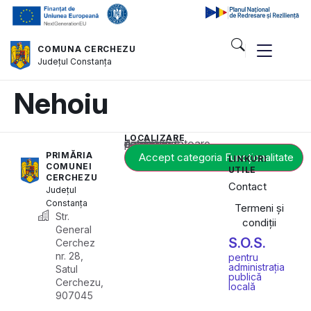
COMUNA CERCHEZU
Județul
Constanța
Nehoiu
LOCALIZARE
Acest conținut este blocat până când acceptați categoria corespunzătoare de cookie-uri.
PRIMĂRIA
Accept categoria Funcționalitate
LINKURI
COMUNEI
UTILE
CERCHEZU
Contact
Județul
Constanța
Termeni și
Str.
condiții
General
S.O.S.
Cerchez
nr. 28,
pentru
administrația
Satul
publică
Cerchezu,
locală
907045