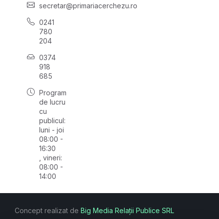
secretar@primariacerchezu.ro
0241
780
204
0374
918
685
Program
de lucru
cu
publicul:
luni - joi
08:00 -
16:30
, vineri:
08:00 -
14:00
Concept realizat de
Big Media Relații Publice SRL