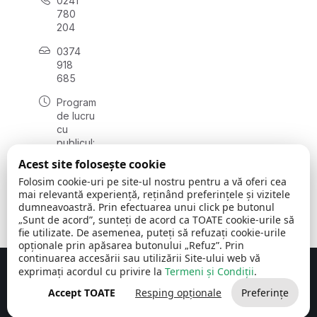
0241
780
204
0374
918
685
Program
de lucru
cu
publicul:
luni - joi
Acest site folosește cookie
08:00 -
Folosim cookie-uri pe site-ul nostru pentru a vă oferi cea
16:30
mai relevantă experiență, reținând preferințele și vizitele
, vineri:
dumneavoastră. Prin efectuarea unui click pe butonul
08:00 -
„Sunt de acord”, sunteți de acord ca TOATE cookie-urile să
14:00
fie utilizate. De asemenea, puteți să refuzați cookie-urile
opționale prin apăsarea butonului „Refuz”. Prin
continuarea accesării sau utilizării Site-ului web vă
exprimați acordul cu privire la
Termeni și Condiții
.
Concept realizat de
Big Media Relații Publice SRL
Accept TOATE
Resping opționale
Preferințe
Comuna Cerchezu
© 2026
Toate drepturile rezervate