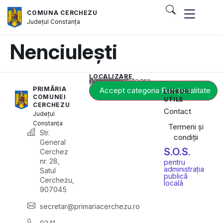
COMUNA CERCHEZU
Județul
Constanța
Nenciulești
LOCALIZARE
Acest conținut este blocat până când acceptați categoria corespunzătoare de cookie-uri.
PRIMĂRIA
Accept categoria Funcționalitate
LINKURI
COMUNEI
UTILE
CERCHEZU
Contact
Județul
Constanța
Termeni și
Str.
condiții
General
S.O.S.
Cerchez
nr. 28,
pentru
administrația
Satul
publică
Cerchezu,
locală
907045
secretar@primariacerchezu.ro