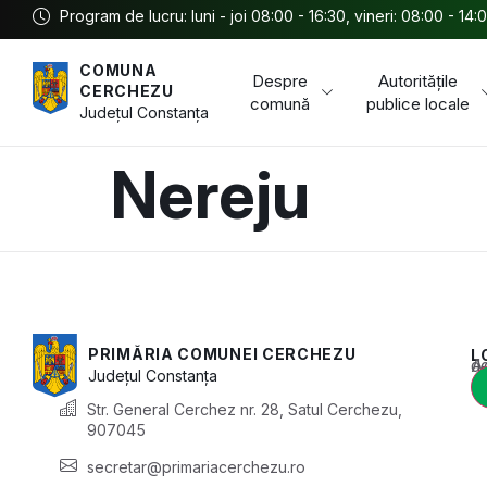
Program de lucru: luni - joi 08:00 - 16:30, vineri: 08:00 - 14:
COMUNA
Despre
Autoritățile
CERCHEZU
comună
publice locale
Județul
Constanța
Nereju
PRIMĂRIA COMUNEI CERCHEZU
L
Acest conținu
Județul
Constanța
Str. General Cerchez nr. 28, Satul Cerchezu,
907045
secretar@primariacerchezu.ro