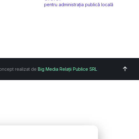
pentru administrația publică locală
oncept realizat de
Big Media Relații Publice SRL