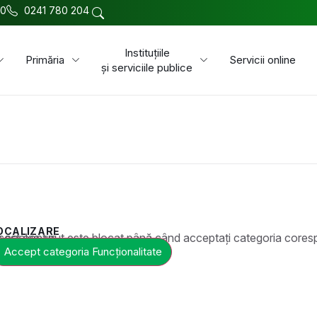
00
0241 780 204
Instituțiile
Primăria
Servicii online
și serviciile publice
OCALIZARE
t este blocat până când acceptați categoria corespunzătoare de cookie-uri.
Accept categoria Funcționalitate