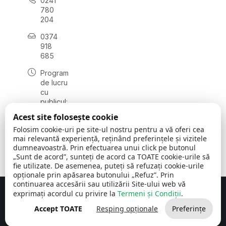
0241
780
204
0374
918
685
Program
de lucru
cu
publicul:
luni - joi
Acest site folosește cookie
08:00 -
Folosim cookie-uri pe site-ul nostru pentru a vă oferi cea
16:30
mai relevantă experiență, reținând preferințele și vizitele
, vineri:
dumneavoastră. Prin efectuarea unui click pe butonul
08:00 -
„Sunt de acord”, sunteți de acord ca TOATE cookie-urile să
14:00
fie utilizate. De asemenea, puteți să refuzați cookie-urile
opționale prin apăsarea butonului „Refuz”. Prin
continuarea accesării sau utilizării Site-ului web vă
exprimați acordul cu privire la
Termeni și Condiții
.
Concept realizat de
Big Media Relații Publice SRL
Accept TOATE
Resping opționale
Preferințe
Comuna Cerchezu
© 2026
Toate drepturile rezervate