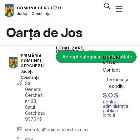
COMUNA CERCHEZU
Județul
Constanța
Oarța de Jos
LOCALIZARE
Acest conținut este blocat până când acceptați categoria corespunzătoare de cookie-uri.
PRIMĂRIA
Accept categoria Funcționalitate
LINKURI
COMUNEI
UTILE
CERCHEZU
Contact
Județul
Constanța
Termeni și
Str.
condiții
General
S.O.S.
Cerchez
nr. 28,
pentru
administrația
Satul
publică
Cerchezu,
locală
907045
secretar@primariacerchezu.ro