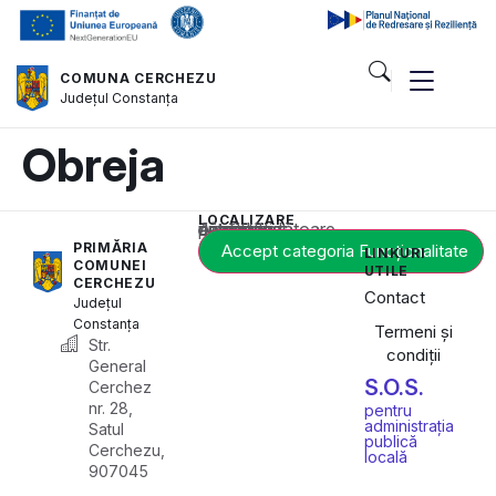
COMUNA CERCHEZU
Județul
Constanța
Obreja
LOCALIZARE
Acest conținut este blocat până când acceptați categoria corespunzătoare de cookie-uri.
PRIMĂRIA
Accept categoria Funcționalitate
LINKURI
COMUNEI
UTILE
CERCHEZU
Contact
Județul
Constanța
Termeni și
Str.
condiții
General
S.O.S.
Cerchez
nr. 28,
pentru
administrația
Satul
publică
Cerchezu,
locală
907045