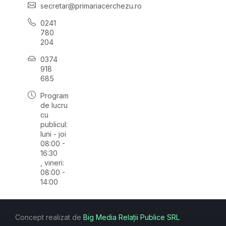
secretar@primariacerchezu.ro
0241
780
204
0374
918
685
Program
de lucru
cu
publicul:
luni - joi
08:00 -
16:30
, vineri:
08:00 -
14:00
Concept realizat de
Big Media Relații Publice SRL