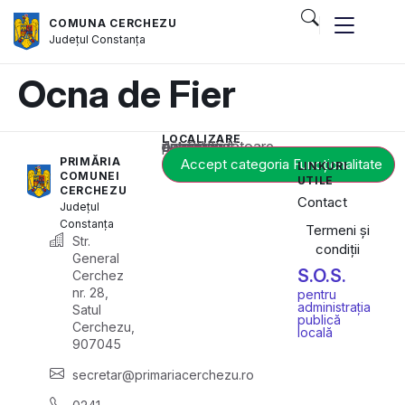
COMUNA CERCHEZU
Județul
Constanța
Ocna de Fier
LOCALIZARE
Acest conținut este blocat până când acceptați categoria corespunzătoare de cookie-uri.
PRIMĂRIA
Accept categoria Funcționalitate
LINKURI
COMUNEI
UTILE
CERCHEZU
Contact
Județul
Constanța
Termeni și
Str.
condiții
General
S.O.S.
Cerchez
nr. 28,
pentru
administrația
Satul
publică
Cerchezu,
locală
907045
secretar@primariacerchezu.ro