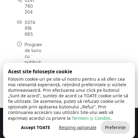
0241
780
204
0374
918
685
Program
de lucru
cu
publicul:
luni - joi
Acest site folosește cookie
08:00 -
Folosim cookie-uri pe site-ul nostru pentru a vă oferi cea
16:30
mai relevantă experiență, reținând preferințele și vizitele
, vineri:
dumneavoastră. Prin efectuarea unui click pe butonul
08:00 -
„Sunt de acord”, sunteți de acord ca TOATE cookie-urile să
14:00
fie utilizate. De asemenea, puteți să refuzați cookie-urile
opționale prin apăsarea butonului „Refuz”. Prin
continuarea accesării sau utilizării Site-ului web vă
exprimați acordul cu privire la
Termeni și Condiții
.
Concept realizat de
Big Media Relații Publice SRL
Accept TOATE
Resping opționale
Preferințe
Comuna Cerchezu
© 2026
Toate drepturile rezervate