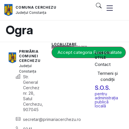
COMUNA CERCHEZU
Județul
Constanța
Ogra
LOCALIZARE
Acest conținut este blocat până când acceptați categoria corespunzătoare de cookie-uri.
PRIMĂRIA
Accept categoria Funcționalitate
LINKURI
COMUNEI
UTILE
CERCHEZU
Contact
Județul
Constanța
Termeni și
Str.
condiții
General
S.O.S.
Cerchez
nr. 28,
pentru
administrația
Satul
publică
Cerchezu,
locală
907045
secretar@primariacerchezu.ro