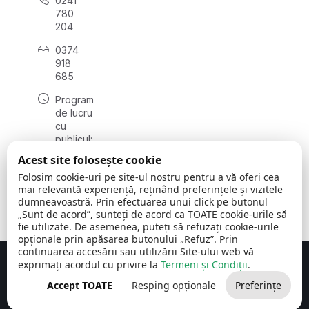
0241
780
204
0374
918
685
Program
de lucru
cu
publicul:
luni - joi
Acest site folosește cookie
08:00 -
Folosim cookie-uri pe site-ul nostru pentru a vă oferi cea
16:30
mai relevantă experiență, reținând preferințele și vizitele
, vineri:
dumneavoastră. Prin efectuarea unui click pe butonul
08:00 -
„Sunt de acord”, sunteți de acord ca TOATE cookie-urile să
14:00
fie utilizate. De asemenea, puteți să refuzați cookie-urile
opționale prin apăsarea butonului „Refuz”. Prin
continuarea accesării sau utilizării Site-ului web vă
exprimați acordul cu privire la
Termeni și Condiții
.
Concept realizat de
Big Media Relații Publice SRL
Accept TOATE
Resping opționale
Preferințe
Comuna Cerchezu
© 2026
Toate drepturile rezervate