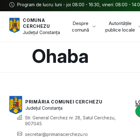
Program de lucru: luni - joi 08:00 - 16:30, vineri: 08:00 - 14:
COMUNA
Despre
Autoritățile
CERCHEZU
comună
publice locale
Județul
Constanța
Ohaba
PRIMĂRIA COMUNEI CERCHEZU
L
Acest conținu
Județul
Constanța
Str. General Cerchez nr. 28, Satul Cerchezu,
907045
secretar@primariacerchezu.ro