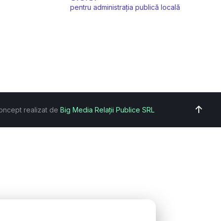
pentru administrația publică locală
oncept realizat de
Big Media Relații Publice SRL