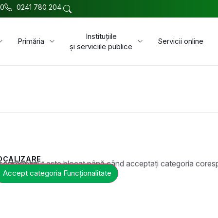
00
0241 780 204
Instituțiile
Primăria
Servicii online
și serviciile publice
OCALIZARE
t este blocat până când acceptați categoria corespunzătoare de cookie-uri.
Accept categoria Funcționalitate