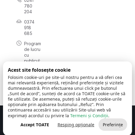
0241
780
204
0374
918
685
Program
de lucru
cu
publicul:
luni - joi
Acest site folosește cookie
08:00 -
Folosim cookie-uri pe site-ul nostru pentru a vă oferi cea
16:30
mai relevantă experiență, reținând preferințele și vizitele
, vineri:
dumneavoastră. Prin efectuarea unui click pe butonul
08:00 -
„Sunt de acord”, sunteți de acord ca TOATE cookie-urile să
14:00
fie utilizate. De asemenea, puteți să refuzați cookie-urile
opționale prin apăsarea butonului „Refuz”. Prin
continuarea accesării sau utilizării Site-ului web vă
exprimați acordul cu privire la
Termeni și Condiții
.
Concept realizat de
Big Media Relații Publice SRL
Accept TOATE
Resping opționale
Preferințe
Comuna Cerchezu
© 2026
Toate drepturile rezervate