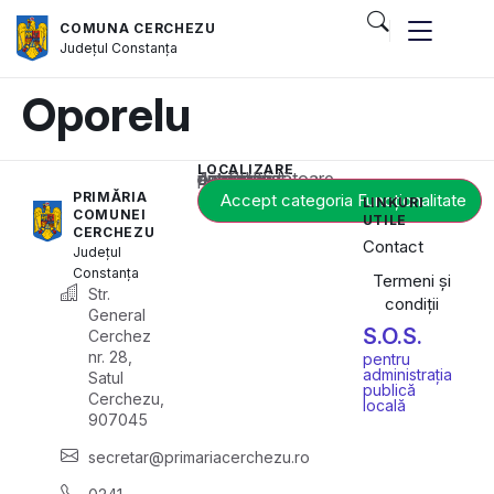
COMUNA CERCHEZU
Județul
Constanța
Oporelu
LOCALIZARE
Acest conținut este blocat până când acceptați categoria corespunzătoare de cookie-uri.
PRIMĂRIA
Accept categoria Funcționalitate
LINKURI
COMUNEI
UTILE
CERCHEZU
Contact
Județul
Constanța
Termeni și
Str.
condiții
General
S.O.S.
Cerchez
nr. 28,
pentru
administrația
Satul
publică
Cerchezu,
locală
907045
secretar@primariacerchezu.ro