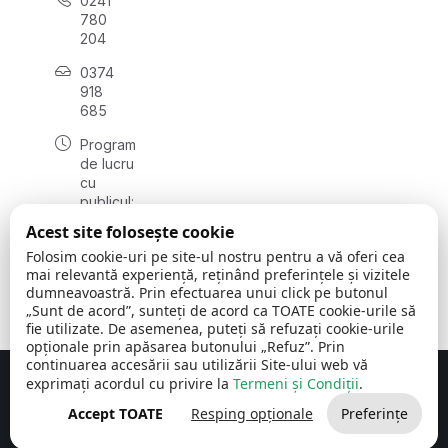
0241
780
204
0374
918
685
Program
de lucru
cu
publicul:
luni - joi
Acest site folosește cookie
08:00 -
Folosim cookie-uri pe site-ul nostru pentru a vă oferi cea
16:30
mai relevantă experiență, reținând preferințele și vizitele
, vineri:
dumneavoastră. Prin efectuarea unui click pe butonul
08:00 -
„Sunt de acord”, sunteți de acord ca TOATE cookie-urile să
14:00
fie utilizate. De asemenea, puteți să refuzați cookie-urile
opționale prin apăsarea butonului „Refuz”. Prin
continuarea accesării sau utilizării Site-ului web vă
exprimați acordul cu privire la
Termeni și Condiții
.
Concept realizat de
Big Media Relații Publice SRL
Accept TOATE
Resping opționale
Preferințe
Comuna Cerchezu
© 2026
Toate drepturile rezervate