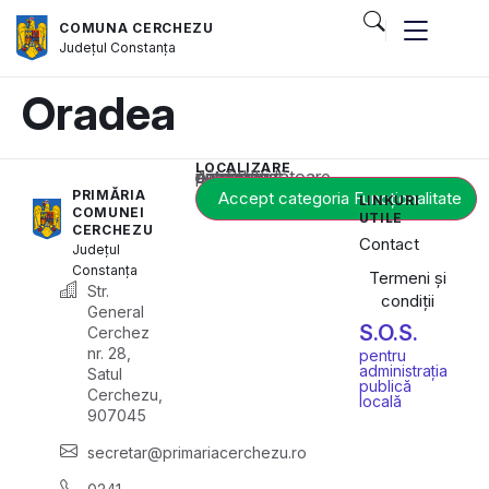
COMUNA CERCHEZU
Județul
Constanța
Oradea
LOCALIZARE
Acest conținut este blocat până când acceptați categoria corespunzătoare de cookie-uri.
PRIMĂRIA
Accept categoria Funcționalitate
LINKURI
COMUNEI
UTILE
CERCHEZU
Contact
Județul
Constanța
Termeni și
Str.
condiții
General
S.O.S.
Cerchez
nr. 28,
pentru
administrația
Satul
publică
Cerchezu,
locală
907045
secretar@primariacerchezu.ro