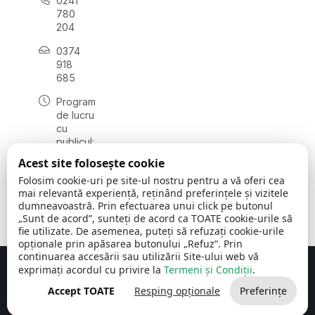
0241
780
204
0374
918
685
Program
de lucru
cu
publicul:
luni - joi
Acest site folosește cookie
08:00 -
Folosim cookie-uri pe site-ul nostru pentru a vă oferi cea
16:30
mai relevantă experiență, reținând preferințele și vizitele
, vineri:
dumneavoastră. Prin efectuarea unui click pe butonul
08:00 -
„Sunt de acord”, sunteți de acord ca TOATE cookie-urile să
14:00
fie utilizate. De asemenea, puteți să refuzați cookie-urile
opționale prin apăsarea butonului „Refuz”. Prin
continuarea accesării sau utilizării Site-ului web vă
exprimați acordul cu privire la
Termeni și Condiții
.
Concept realizat de
Big Media Relații Publice SRL
Accept TOATE
Resping opționale
Preferințe
Comuna Cerchezu
© 2026
Toate drepturile rezervate