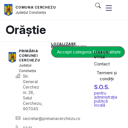
COMUNA CERCHEZU
Județul
Constanța
Orăștie
LOCALIZARE
Acest conținut este blocat până când acceptați categoria corespunzătoare de cookie-uri.
PRIMĂRIA
Accept categoria Funcționalitate
LINKURI
COMUNEI
UTILE
CERCHEZU
Contact
Județul
Constanța
Termeni și
Str.
condiții
General
S.O.S.
Cerchez
nr. 28,
pentru
administrația
Satul
publică
Cerchezu,
locală
907045
secretar@primariacerchezu.ro