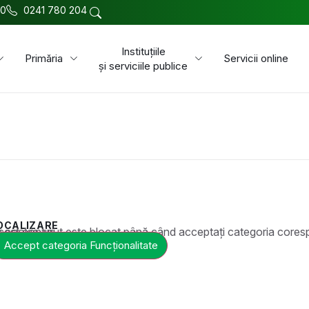
00
0241 780 204
Instituțiile
Primăria
Servicii online
și serviciile publice
OCALIZARE
t este blocat până când acceptați categoria corespunzătoare de cookie-uri.
Accept categoria Funcționalitate