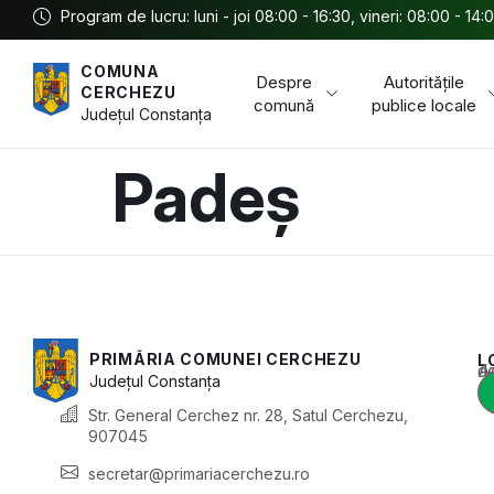
Program de lucru: luni - joi 08:00 - 16:30, vineri: 08:00 - 14:
COMUNA
Despre
Autoritățile
CERCHEZU
comună
publice locale
Județul
Constanța
Padeș
PRIMĂRIA COMUNEI CERCHEZU
L
Acest conținu
Județul
Constanța
Str. General Cerchez nr. 28, Satul Cerchezu,
907045
secretar@primariacerchezu.ro