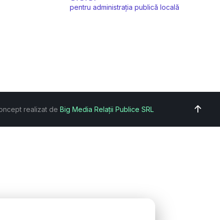
pentru administrația publică locală
oncept realizat de
Big Media Relații Publice SRL