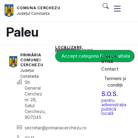
COMUNA CERCHEZU
Județul
Constanța
Paleu
LOCALIZARE
Acest conținut este blocat până când acceptați categoria corespunzătoare de cookie-uri.
PRIMĂRIA
Accept categoria Funcționalitate
LINKURI
COMUNEI
UTILE
CERCHEZU
Contact
Județul
Constanța
Termeni și
Str.
condiții
General
S.O.S.
Cerchez
nr. 28,
pentru
administrația
Satul
publică
Cerchezu,
locală
907045
secretar@primariacerchezu.ro