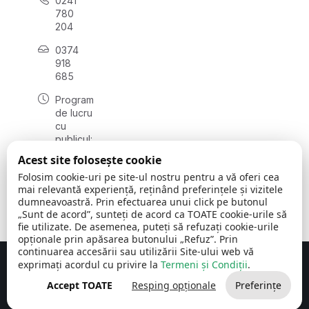
0241
780
204
0374
918
685
Program
de lucru
cu
publicul:
luni - joi
Acest site folosește cookie
08:00 -
Folosim cookie-uri pe site-ul nostru pentru a vă oferi cea
16:30
mai relevantă experiență, reținând preferințele și vizitele
, vineri:
dumneavoastră. Prin efectuarea unui click pe butonul
08:00 -
„Sunt de acord”, sunteți de acord ca TOATE cookie-urile să
14:00
fie utilizate. De asemenea, puteți să refuzați cookie-urile
opționale prin apăsarea butonului „Refuz”. Prin
continuarea accesării sau utilizării Site-ului web vă
exprimați acordul cu privire la
Termeni și Condiții
.
Concept realizat de
Big Media Relații Publice SRL
Accept TOATE
Resping opționale
Preferințe
Comuna Cerchezu
© 2026
Toate drepturile rezervate