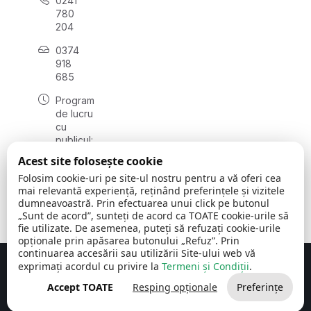
0241
780
204
0374
918
685
Program
de lucru
cu
publicul:
luni - joi
Acest site folosește cookie
08:00 -
Folosim cookie-uri pe site-ul nostru pentru a vă oferi cea
16:30
mai relevantă experiență, reținând preferințele și vizitele
, vineri:
dumneavoastră. Prin efectuarea unui click pe butonul
08:00 -
„Sunt de acord”, sunteți de acord ca TOATE cookie-urile să
14:00
fie utilizate. De asemenea, puteți să refuzați cookie-urile
opționale prin apăsarea butonului „Refuz”. Prin
continuarea accesării sau utilizării Site-ului web vă
exprimați acordul cu privire la
Termeni și Condiții
.
Concept realizat de
Big Media Relații Publice SRL
Accept TOATE
Resping opționale
Preferințe
Comuna Cerchezu
© 2026
Toate drepturile rezervate