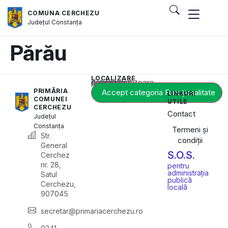
COMUNA CERCHEZU
Județul
Constanța
Părău
LOCALIZARE
Acest conținut este blocat până când acceptați categoria corespunzătoare de cookie-uri.
PRIMĂRIA
Accept categoria Funcționalitate
LINKURI
COMUNEI
UTILE
CERCHEZU
Contact
Județul
Constanța
Termeni și
Str.
condiții
General
S.O.S.
Cerchez
nr. 28,
pentru
administrația
Satul
publică
Cerchezu,
locală
907045
secretar@primariacerchezu.ro