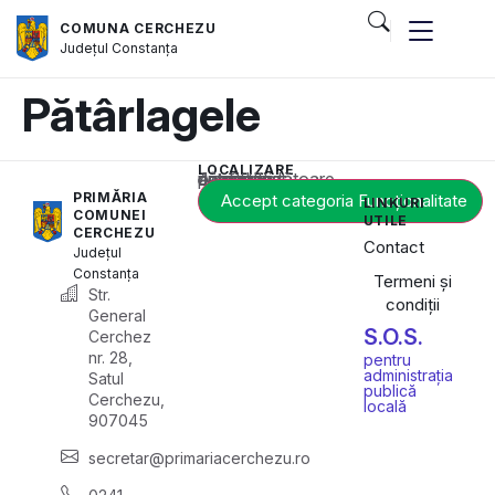
COMUNA CERCHEZU
Județul
Constanța
Pătârlagele
LOCALIZARE
Acest conținut este blocat până când acceptați categoria corespunzătoare de cookie-uri.
PRIMĂRIA
Accept categoria Funcționalitate
LINKURI
COMUNEI
UTILE
CERCHEZU
Contact
Județul
Constanța
Termeni și
Str.
condiții
General
S.O.S.
Cerchez
nr. 28,
pentru
administrația
Satul
publică
Cerchezu,
locală
907045
secretar@primariacerchezu.ro