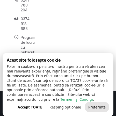
0241
780
204
0374
918
685
Program
de lucru
cu
publicul:
luni - joi
Acest site folosește cookie
08:00 -
Folosim cookie-uri pe site-ul nostru pentru a vă oferi cea
16:30
mai relevantă experiență, reținând preferințele și vizitele
, vineri:
dumneavoastră. Prin efectuarea unui click pe butonul
08:00 -
„Sunt de acord”, sunteți de acord ca TOATE cookie-urile să
14:00
fie utilizate. De asemenea, puteți să refuzați cookie-urile
opționale prin apăsarea butonului „Refuz”. Prin
continuarea accesării sau utilizării Site-ului web vă
exprimați acordul cu privire la
Termeni și Condiții
.
Concept realizat de
Big Media Relații Publice SRL
Accept TOATE
Resping opționale
Preferințe
Comuna Cerchezu
© 2026
Toate drepturile rezervate