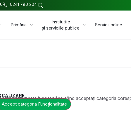
00
0241 780 204
Instituțiile
Primăria
Servicii online
și serviciile publice
OCALIZARE
t este blocat până când acceptați categoria corespunzătoare de cookie-uri.
Accept categoria Funcționalitate