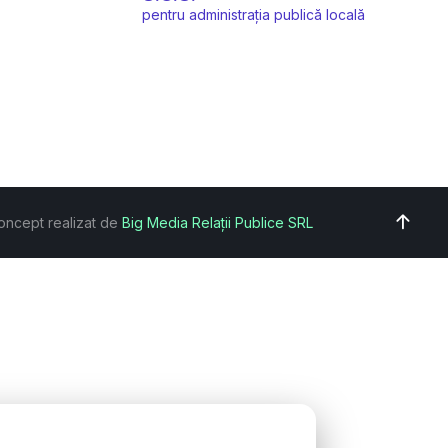
pentru administrația publică locală
oncept realizat de
Big Media Relații Publice SRL