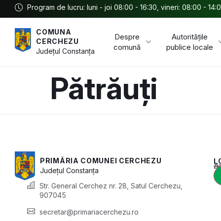
Program de lucru: luni - joi 08:00 - 16:30, vineri: 08:00 - 14:
COMUNA
Despre
Autoritățile
CERCHEZU
comună
publice locale
Județul
Constanța
Pătrăuți
PRIMĂRIA COMUNEI CERCHEZU
L
Acest conținu
Județul
Constanța
Str. General Cerchez nr. 28, Satul Cerchezu,
907045
secretar@primariacerchezu.ro