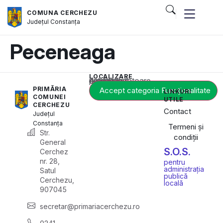
COMUNA CERCHEZU
Județul
Constanța
Peceneaga
LOCALIZARE
Acest conținut este blocat până când acceptați categoria corespunzătoare de cookie-uri.
PRIMĂRIA
Accept categoria Funcționalitate
LINKURI
COMUNEI
UTILE
CERCHEZU
Contact
Județul
Constanța
Termeni și
Str.
condiții
General
S.O.S.
Cerchez
nr. 28,
pentru
administrația
Satul
publică
Cerchezu,
locală
907045
secretar@primariacerchezu.ro