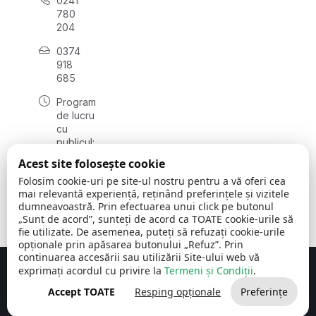
0241
780
204
0374
918
685
Program
de lucru
cu
publicul:
luni - joi
Acest site folosește cookie
08:00 -
Folosim cookie-uri pe site-ul nostru pentru a vă oferi cea
16:30
mai relevantă experiență, reținând preferințele și vizitele
, vineri:
dumneavoastră. Prin efectuarea unui click pe butonul
08:00 -
„Sunt de acord”, sunteți de acord ca TOATE cookie-urile să
14:00
fie utilizate. De asemenea, puteți să refuzați cookie-urile
opționale prin apăsarea butonului „Refuz”. Prin
continuarea accesării sau utilizării Site-ului web vă
exprimați acordul cu privire la
Termeni și Condiții
.
Concept realizat de
Big Media Relații Publice SRL
Accept TOATE
Resping opționale
Preferințe
Comuna Cerchezu
© 2026
Toate drepturile rezervate