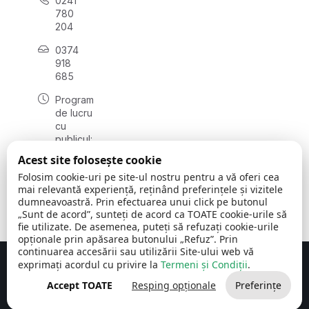
0241
780
204
0374
918
685
Program
de lucru
cu
publicul:
luni - joi
Acest site folosește cookie
08:00 -
Folosim cookie-uri pe site-ul nostru pentru a vă oferi cea
16:30
mai relevantă experiență, reținând preferințele și vizitele
, vineri:
dumneavoastră. Prin efectuarea unui click pe butonul
08:00 -
„Sunt de acord”, sunteți de acord ca TOATE cookie-urile să
14:00
fie utilizate. De asemenea, puteți să refuzați cookie-urile
opționale prin apăsarea butonului „Refuz”. Prin
continuarea accesării sau utilizării Site-ului web vă
exprimați acordul cu privire la
Termeni și Condiții
.
Concept realizat de
Big Media Relații Publice SRL
Accept TOATE
Resping opționale
Preferințe
Comuna Cerchezu
© 2026
Toate drepturile rezervate