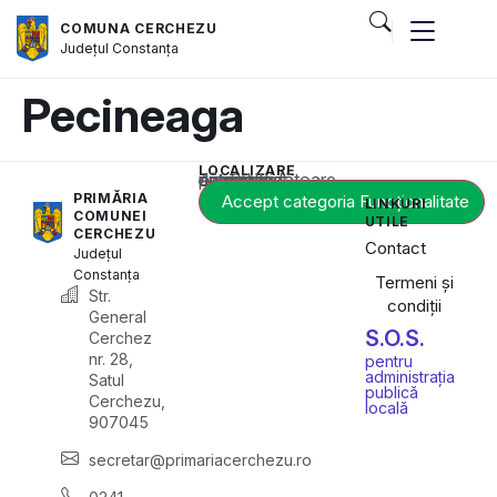
COMUNA CERCHEZU
Județul
Constanța
Pecineaga
LOCALIZARE
Acest conținut este blocat până când acceptați categoria corespunzătoare de cookie-uri.
PRIMĂRIA
Accept categoria Funcționalitate
LINKURI
COMUNEI
UTILE
CERCHEZU
Contact
Județul
Constanța
Termeni și
Str.
condiții
General
S.O.S.
Cerchez
nr. 28,
pentru
administrația
Satul
publică
Cerchezu,
locală
907045
secretar@primariacerchezu.ro