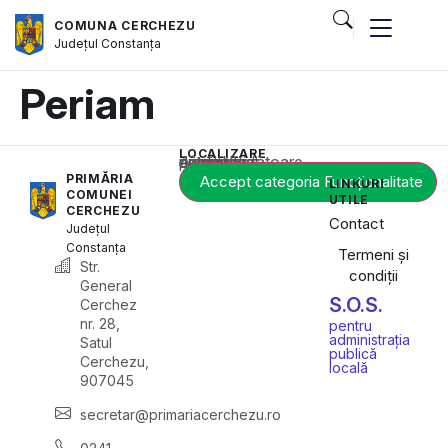
COMUNA CERCHEZU
Județul
Constanța
Periam
LOCALIZARE
Acest conținut este blocat până când acceptați categoria corespunzătoare de cookie-uri.
PRIMĂRIA
Accept categoria Funcționalitate
LINKURI
COMUNEI
UTILE
CERCHEZU
Contact
Județul
Constanța
Termeni și
Str.
condiții
General
S.O.S.
Cerchez
nr. 28,
pentru
administrația
Satul
publică
Cerchezu,
locală
907045
secretar@primariacerchezu.ro