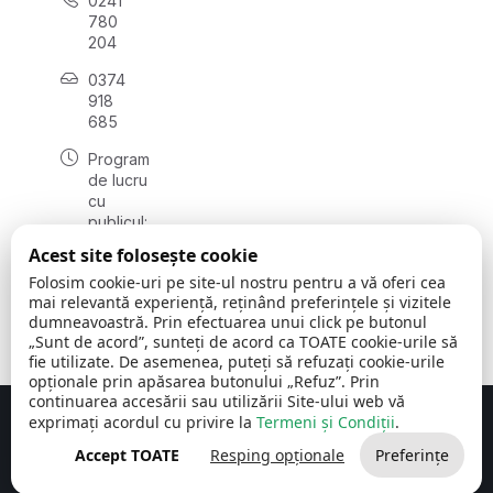
0241
780
204
0374
918
685
Program
de lucru
cu
publicul:
luni - joi
Acest site folosește cookie
08:00 -
Folosim cookie-uri pe site-ul nostru pentru a vă oferi cea
16:30
mai relevantă experiență, reținând preferințele și vizitele
, vineri:
dumneavoastră. Prin efectuarea unui click pe butonul
08:00 -
„Sunt de acord”, sunteți de acord ca TOATE cookie-urile să
14:00
fie utilizate. De asemenea, puteți să refuzați cookie-urile
opționale prin apăsarea butonului „Refuz”. Prin
continuarea accesării sau utilizării Site-ului web vă
exprimați acordul cu privire la
Termeni și Condiții
.
Concept realizat de
Big Media Relații Publice SRL
Accept TOATE
Resping opționale
Preferințe
Comuna Cerchezu
© 2026
Toate drepturile rezervate