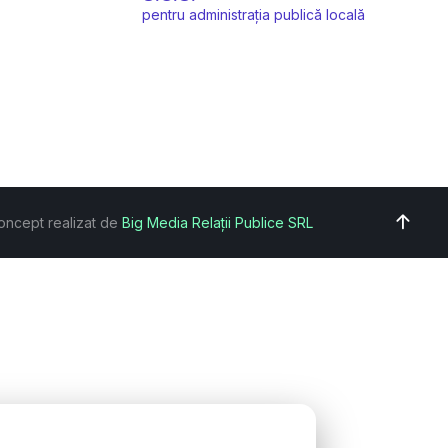
pentru administrația publică locală
oncept realizat de
Big Media Relații Publice SRL