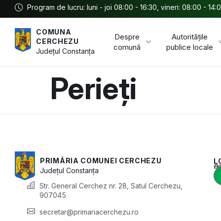
Program de lucru: luni - joi 08:00 - 16:30, vineri: 08:00 - 14:
COMUNA
Despre
Autoritățile
CERCHEZU
comună
publice locale
Județul
Constanța
Perieți
PRIMĂRIA COMUNEI CERCHEZU
L
Acest conținu
Județul
Constanța
Str. General Cerchez nr. 28, Satul Cerchezu,
907045
secretar@primariacerchezu.ro