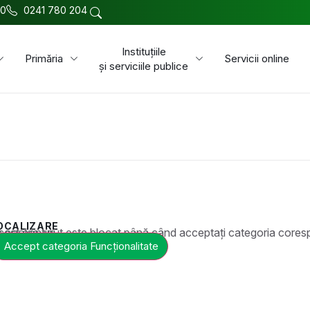
00
0241 780 204
Instituțiile
Primăria
Servicii online
și serviciile publice
OCALIZARE
t este blocat până când acceptați categoria corespunzătoare de cookie-uri.
Accept categoria Funcționalitate