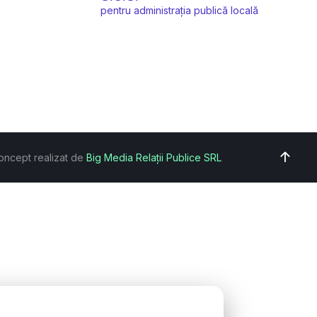
pentru administrația publică locală
oncept realizat de
Big Media Relații Publice SRL