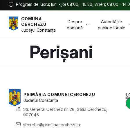
Program de lucru: luni - joi 08:00 - 16:30, vineri: 08:00 - 14:
COMUNA
Despre
Autoritățile
CERCHEZU
comună
publice locale
Județul
Constanța
Perișani
PRIMĂRIA COMUNEI CERCHEZU
L
Acest conținu
Județul
Constanța
Str. General Cerchez nr. 28, Satul Cerchezu,
907045
secretar@primariacerchezu.ro