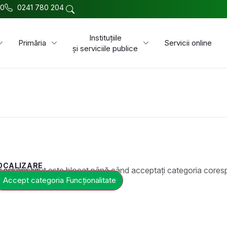
00
0241 780 204
Instituțiile
Primăria
Servicii online
și serviciile publice
OCALIZARE
t este blocat până când acceptați categoria corespunzătoare de cookie-uri.
Accept categoria Funcționalitate