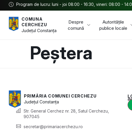
Program de lucru: luni - joi 08:00 - 16:30, vineri: 08:00 - 14:
COMUNA
Despre
Autoritățile
CERCHEZU
comună
publice locale
Județul
Constanța
Peștera
PRIMĂRIA COMUNEI CERCHEZU
L
Acest conținu
Județul
Constanța
Str. General Cerchez nr. 28, Satul Cerchezu,
907045
secretar@primariacerchezu.ro