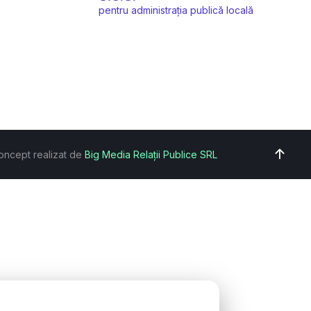
pentru administrația publică locală
oncept realizat de
Big Media Relații Publice SRL