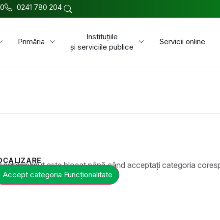
00
0241 780 204
Instituțiile
Primăria
Servicii online
și serviciile publice
OCALIZARE
t este blocat până când acceptați categoria corespunzătoare de cookie-uri.
Accept categoria Funcționalitate