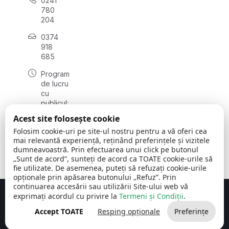
0241
780
204
0374
918
685
Program
de lucru
cu
publicul:
luni - joi
Acest site folosește cookie
08:00 -
Folosim cookie-uri pe site-ul nostru pentru a vă oferi cea
16:30
mai relevantă experiență, reținând preferințele și vizitele
, vineri:
dumneavoastră. Prin efectuarea unui click pe butonul
08:00 -
„Sunt de acord”, sunteți de acord ca TOATE cookie-urile să
14:00
fie utilizate. De asemenea, puteți să refuzați cookie-urile
opționale prin apăsarea butonului „Refuz”. Prin
continuarea accesării sau utilizării Site-ului web vă
exprimați acordul cu privire la
Termeni și Condiții
.
Concept realizat de
Big Media Relații Publice SRL
Accept TOATE
Resping opționale
Preferințe
Comuna Cerchezu
© 2026
Toate drepturile rezervate