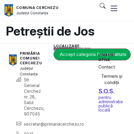
COMUNA CERCHEZU
Județul
Constanța
Petreștii de Jos
LOCALIZARE
Acest conținut este blocat până când acceptați categoria corespunzătoare de cookie-uri.
PRIMĂRIA
Accept categoria Funcționalitate
LINKURI
COMUNEI
UTILE
CERCHEZU
Contact
Județul
Constanța
Termeni și
Str.
condiții
General
S.O.S.
Cerchez
nr. 28,
pentru
administrația
Satul
publică
Cerchezu,
locală
907045
secretar@primariacerchezu.ro