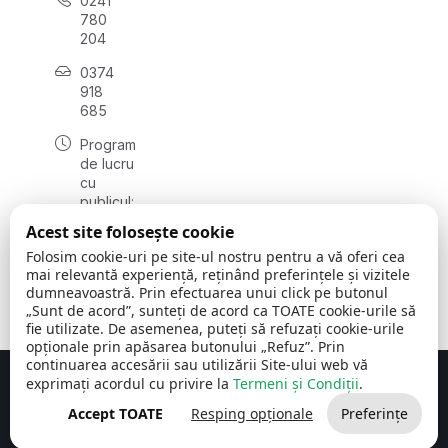
0241
780
204
0374
918
685
Program
de lucru
cu
publicul:
luni - joi
Acest site folosește cookie
08:00 -
Folosim cookie-uri pe site-ul nostru pentru a vă oferi cea
16:30
mai relevantă experiență, reținând preferințele și vizitele
, vineri:
dumneavoastră. Prin efectuarea unui click pe butonul
08:00 -
„Sunt de acord”, sunteți de acord ca TOATE cookie-urile să
14:00
fie utilizate. De asemenea, puteți să refuzați cookie-urile
opționale prin apăsarea butonului „Refuz”. Prin
continuarea accesării sau utilizării Site-ului web vă
exprimați acordul cu privire la
Termeni și Condiții
.
Concept realizat de
Big Media Relații Publice SRL
Accept TOATE
Resping opționale
Preferințe
Comuna Cerchezu
© 2026
Toate drepturile rezervate