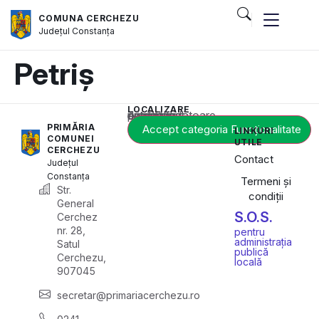
COMUNA CERCHEZU
Județul
Constanța
Petriș
LOCALIZARE
Acest conținut este blocat până când acceptați categoria corespunzătoare de cookie-uri.
PRIMĂRIA
Accept categoria Funcționalitate
LINKURI
COMUNEI
UTILE
CERCHEZU
Contact
Județul
Constanța
Termeni și
Str.
condiții
General
S.O.S.
Cerchez
nr. 28,
pentru
administrația
Satul
publică
Cerchezu,
locală
907045
secretar@primariacerchezu.ro