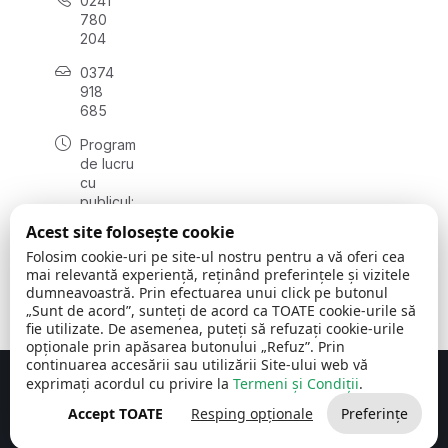
0241
780
204
0374
918
685
Program
de lucru
cu
publicul:
luni - joi
Acest site folosește cookie
08:00 -
Folosim cookie-uri pe site-ul nostru pentru a vă oferi cea
16:30
mai relevantă experiență, reținând preferințele și vizitele
, vineri:
dumneavoastră. Prin efectuarea unui click pe butonul
08:00 -
„Sunt de acord”, sunteți de acord ca TOATE cookie-urile să
14:00
fie utilizate. De asemenea, puteți să refuzați cookie-urile
opționale prin apăsarea butonului „Refuz”. Prin
continuarea accesării sau utilizării Site-ului web vă
exprimați acordul cu privire la
Termeni și Condiții
.
Concept realizat de
Big Media Relații Publice SRL
Accept TOATE
Resping opționale
Preferințe
Comuna Cerchezu
© 2026
Toate drepturile rezervate