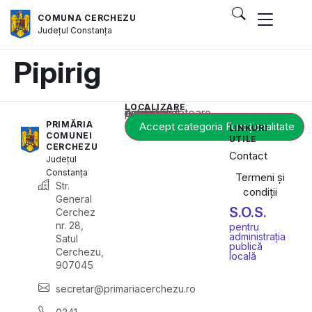
COMUNA CERCHEZU
Județul
Constanța
Pipirig
LOCALIZARE
Acest conținut este blocat până când acceptați categoria corespunzătoare de cookie-uri.
PRIMĂRIA
Accept categoria Funcționalitate
LINKURI
COMUNEI
UTILE
CERCHEZU
Contact
Județul
Constanța
Termeni și
Str.
condiții
General
S.O.S.
Cerchez
nr. 28,
pentru
administrația
Satul
publică
Cerchezu,
locală
907045
secretar@primariacerchezu.ro