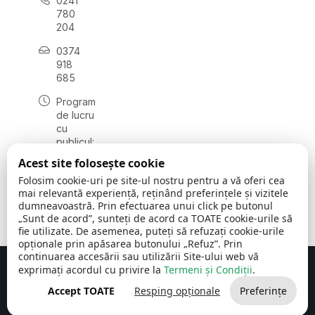
0241
780
204
0374
918
685
Program
de lucru
cu
publicul:
luni - joi
Acest site folosește cookie
08:00 -
Folosim cookie-uri pe site-ul nostru pentru a vă oferi cea
16:30
mai relevantă experiență, reținând preferințele și vizitele
, vineri:
dumneavoastră. Prin efectuarea unui click pe butonul
08:00 -
„Sunt de acord”, sunteți de acord ca TOATE cookie-urile să
14:00
fie utilizate. De asemenea, puteți să refuzați cookie-urile
opționale prin apăsarea butonului „Refuz”. Prin
continuarea accesării sau utilizării Site-ului web vă
exprimați acordul cu privire la
Termeni și Condiții
.
Concept realizat de
Big Media Relații Publice SRL
Accept TOATE
Resping opționale
Preferințe
Comuna Cerchezu
© 2026
Toate drepturile rezervate