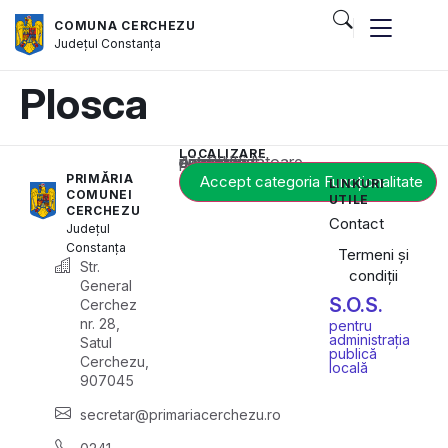
COMUNA CERCHEZU
Județul
Constanța
Plosca
LOCALIZARE
Acest conținut este blocat până când acceptați categoria corespunzătoare de cookie-uri.
PRIMĂRIA
Accept categoria Funcționalitate
LINKURI
COMUNEI
UTILE
CERCHEZU
Contact
Județul
Constanța
Termeni și
Str.
condiții
General
S.O.S.
Cerchez
nr. 28,
pentru
administrația
Satul
publică
Cerchezu,
locală
907045
secretar@primariacerchezu.ro