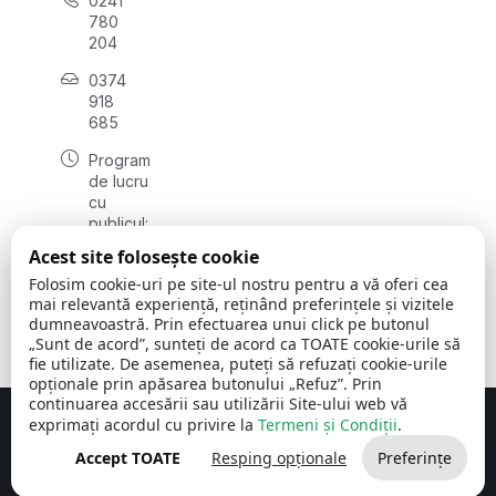
0241
780
204
0374
918
685
Program
de lucru
cu
publicul:
luni - joi
Acest site folosește cookie
08:00 -
Folosim cookie-uri pe site-ul nostru pentru a vă oferi cea
16:30
mai relevantă experiență, reținând preferințele și vizitele
, vineri:
dumneavoastră. Prin efectuarea unui click pe butonul
08:00 -
„Sunt de acord”, sunteți de acord ca TOATE cookie-urile să
14:00
fie utilizate. De asemenea, puteți să refuzați cookie-urile
opționale prin apăsarea butonului „Refuz”. Prin
continuarea accesării sau utilizării Site-ului web vă
exprimați acordul cu privire la
Termeni și Condiții
.
Concept realizat de
Big Media Relații Publice SRL
Accept TOATE
Resping opționale
Preferințe
Comuna Cerchezu
© 2026
Toate drepturile rezervate