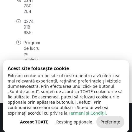
0241
780
204
0374
918
685
Program
de lucru
cu
publicul:
luni - joi
Acest site folosește cookie
08:00 -
Folosim cookie-uri pe site-ul nostru pentru a vă oferi cea
16:30
mai relevantă experiență, reținând preferințele și vizitele
, vineri:
dumneavoastră. Prin efectuarea unui click pe butonul
08:00 -
„Sunt de acord”, sunteți de acord ca TOATE cookie-urile să
14:00
fie utilizate. De asemenea, puteți să refuzați cookie-urile
opționale prin apăsarea butonului „Refuz”. Prin
continuarea accesării sau utilizării Site-ului web vă
exprimați acordul cu privire la
Termeni și Condiții
.
Concept realizat de
Big Media Relații Publice SRL
Accept TOATE
Resping opționale
Preferințe
Comuna Cerchezu
© 2026
Toate drepturile rezervate