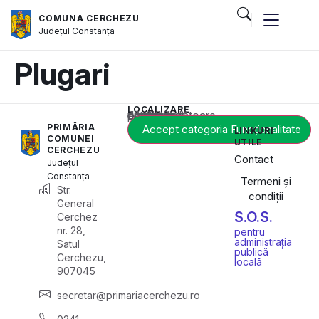
COMUNA CERCHEZU
Județul
Constanța
Plugari
LOCALIZARE
Acest conținut este blocat până când acceptați categoria corespunzătoare de cookie-uri.
PRIMĂRIA
Accept categoria Funcționalitate
LINKURI
COMUNEI
UTILE
CERCHEZU
Contact
Județul
Constanța
Termeni și
Str.
condiții
General
S.O.S.
Cerchez
nr. 28,
pentru
administrația
Satul
publică
Cerchezu,
locală
907045
secretar@primariacerchezu.ro