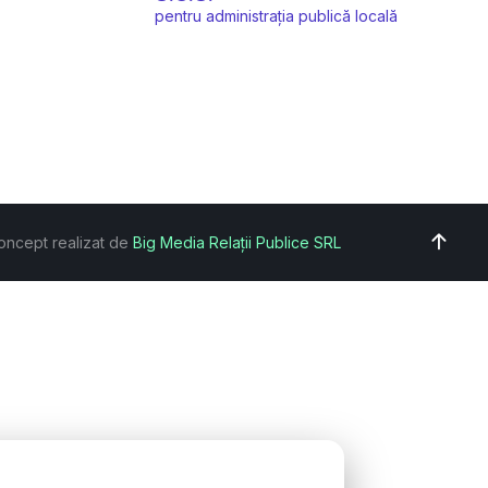
pentru administrația publică locală
oncept realizat de
Big Media Relații Publice SRL