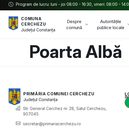
Program de lucru: luni - joi 08:00 - 16:30, vineri: 08:00 - 14:
COMUNA
Despre
Autoritățile
CERCHEZU
comună
publice locale
Județul
Constanța
Poarta Albă
PRIMĂRIA COMUNEI CERCHEZU
L
Acest conținu
Județul
Constanța
Str. General Cerchez nr. 28, Satul Cerchezu,
907045
secretar@primariacerchezu.ro