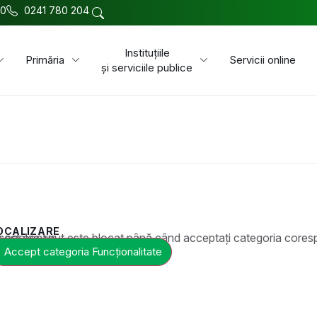
00
0241 780 204
Instituțiile
Primăria
Servicii online
și serviciile publice
OCALIZARE
t este blocat până când acceptați categoria corespunzătoare de cookie-uri.
Accept categoria Funcționalitate