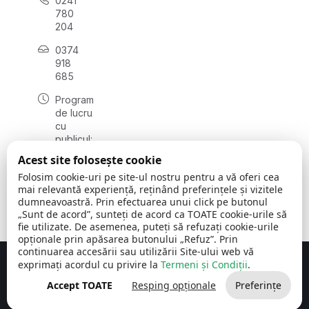
0241
780
204
0374
918
685
Program
de lucru
cu
publicul:
luni - joi
Acest site folosește cookie
08:00 -
Folosim cookie-uri pe site-ul nostru pentru a vă oferi cea
16:30
mai relevantă experiență, reținând preferințele și vizitele
, vineri:
dumneavoastră. Prin efectuarea unui click pe butonul
08:00 -
„Sunt de acord”, sunteți de acord ca TOATE cookie-urile să
14:00
fie utilizate. De asemenea, puteți să refuzați cookie-urile
opționale prin apăsarea butonului „Refuz”. Prin
continuarea accesării sau utilizării Site-ului web vă
exprimați acordul cu privire la
Termeni și Condiții
.
Concept realizat de
Big Media Relații Publice SRL
Accept TOATE
Resping opționale
Preferințe
Comuna Cerchezu
© 2026
Toate drepturile rezervate