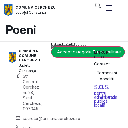
COMUNA CERCHEZU
Județul
Constanța
Poeni
LOCALIZARE
Acest conținut este blocat până când acceptați categoria corespunzătoare de cookie-uri.
PRIMĂRIA
Accept categoria Funcționalitate
LINKURI
COMUNEI
UTILE
CERCHEZU
Contact
Județul
Constanța
Termeni și
Str.
condiții
General
S.O.S.
Cerchez
nr. 28,
pentru
administrația
Satul
publică
Cerchezu,
locală
907045
secretar@primariacerchezu.ro