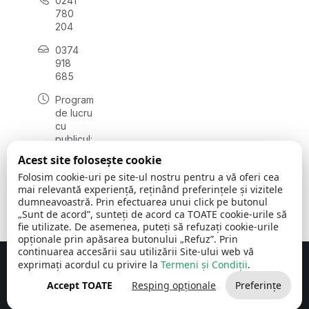
0241
780
204
0374
918
685
Program
de lucru
cu
publicul:
luni - joi
Acest site folosește cookie
08:00 -
Folosim cookie-uri pe site-ul nostru pentru a vă oferi cea
16:30
mai relevantă experiență, reținând preferințele și vizitele
, vineri:
dumneavoastră. Prin efectuarea unui click pe butonul
08:00 -
„Sunt de acord”, sunteți de acord ca TOATE cookie-urile să
14:00
fie utilizate. De asemenea, puteți să refuzați cookie-urile
opționale prin apăsarea butonului „Refuz”. Prin
continuarea accesării sau utilizării Site-ului web vă
exprimați acordul cu privire la
Termeni și Condiții
.
Concept realizat de
Big Media Relații Publice SRL
Accept TOATE
Resping opționale
Preferințe
Comuna Cerchezu
© 2026
Toate drepturile rezervate