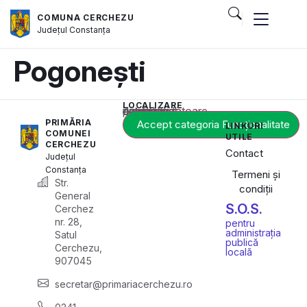
COMUNA CERCHEZU
Județul
Constanța
Pogonești
LOCALIZARE
Acest conținut este blocat până când acceptați categoria corespunzătoare de cookie-uri.
PRIMĂRIA
Accept categoria Funcționalitate
LINKURI
COMUNEI
UTILE
CERCHEZU
Contact
Județul
Constanța
Termeni și
Str.
condiții
General
S.O.S.
Cerchez
nr. 28,
pentru
administrația
Satul
publică
Cerchezu,
locală
907045
secretar@primariacerchezu.ro