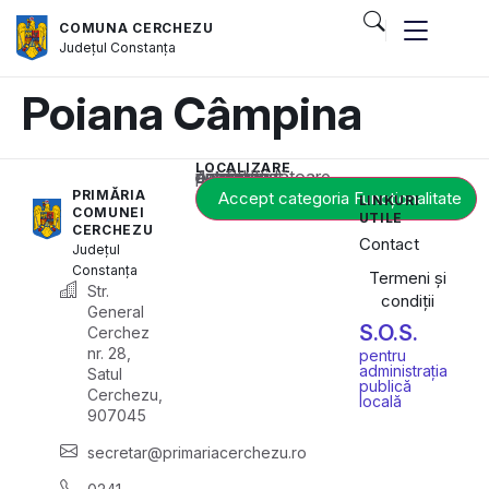
COMUNA CERCHEZU
Județul
Constanța
Poiana Câmpina
LOCALIZARE
Acest conținut este blocat până când acceptați categoria corespunzătoare de cookie-uri.
PRIMĂRIA
Accept categoria Funcționalitate
LINKURI
COMUNEI
UTILE
CERCHEZU
Contact
Județul
Constanța
Termeni și
Str.
condiții
General
S.O.S.
Cerchez
nr. 28,
pentru
administrația
Satul
publică
Cerchezu,
locală
907045
secretar@primariacerchezu.ro