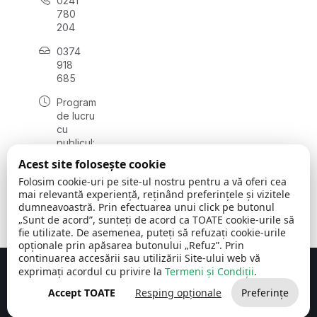
0241
780
204
0374
918
685
Program
de lucru
cu
publicul:
luni - joi
Acest site folosește cookie
08:00 -
Folosim cookie-uri pe site-ul nostru pentru a vă oferi cea
16:30
mai relevantă experiență, reținând preferințele și vizitele
, vineri:
dumneavoastră. Prin efectuarea unui click pe butonul
08:00 -
„Sunt de acord”, sunteți de acord ca TOATE cookie-urile să
14:00
fie utilizate. De asemenea, puteți să refuzați cookie-urile
opționale prin apăsarea butonului „Refuz”. Prin
continuarea accesării sau utilizării Site-ului web vă
exprimați acordul cu privire la
Termeni și Condiții
.
Concept realizat de
Big Media Relații Publice SRL
Accept TOATE
Resping opționale
Preferințe
Comuna Cerchezu
© 2026
Toate drepturile rezervate