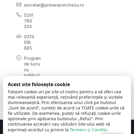
secretar@primariacerchezu.ro
0241
780
204
0374
918
685
Program
de lucru
cu
publicul:
luni - joi
Acest site folosește cookie
08:00 -
Folosim cookie-uri pe site-ul nostru pentru a vă oferi cea
16:30
mai relevantă experiență, reținând preferințele și vizitele
, vineri:
dumneavoastră. Prin efectuarea unui click pe butonul
08:00 -
„Sunt de acord”, sunteți de acord ca TOATE cookie-urile să
14:00
fie utilizate. De asemenea, puteți să refuzați cookie-urile
opționale prin apăsarea butonului „Refuz”. Prin
continuarea accesării sau utilizării Site-ului web vă
exprimați acordul cu privire la
Termeni și Condiții
.
Concept realizat de
Big Media Relații Publice SRL