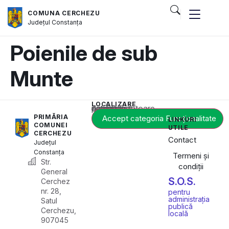
COMUNA CERCHEZU
Județul
Constanța
Poienile de sub
Munte
LOCALIZARE
Acest conținut este blocat până când acceptați categoria corespunzătoare de cookie-uri.
PRIMĂRIA
Accept categoria Funcționalitate
LINKURI
COMUNEI
UTILE
CERCHEZU
Contact
Județul
Constanța
Termeni și
Str.
condiții
General
S.O.S.
Cerchez
nr. 28,
pentru
administrația
Satul
publică
Cerchezu,
locală
907045