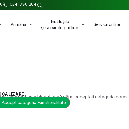
00
0241 780 204
Instituțiile
Primăria
Servicii online
și serviciile publice
OCALIZARE
t este blocat până când acceptați categoria corespunzătoare de cookie-uri.
Accept categoria Funcționalitate