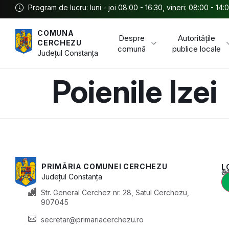
Program de lucru: luni - joi 08:00 - 16:30, vineri: 08:00 - 14:
COMUNA
Despre
Autoritățile
CERCHEZU
comună
publice locale
Județul
Constanța
Poienile Izei
PRIMĂRIA COMUNEI CERCHEZU
L
Acest conținu
Județul
Constanța
Str. General Cerchez nr. 28, Satul Cerchezu,
907045
secretar@primariacerchezu.ro