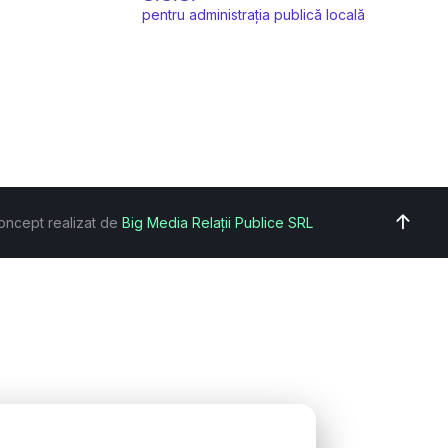
pentru administrația publică locală
oncept realizat de
Big Media Relații Publice SRL