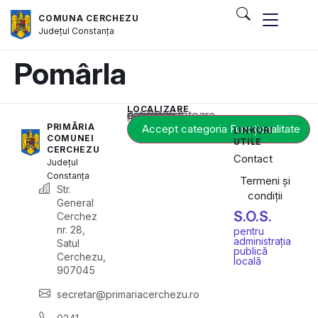
COMUNA CERCHEZU
Județul
Constanța
Pomârla
LOCALIZARE
Acest conținut este blocat până când acceptați categoria corespunzătoare de cookie-uri.
PRIMĂRIA
Accept categoria Funcționalitate
LINKURI
COMUNEI
UTILE
CERCHEZU
Contact
Județul
Constanța
Termeni și
Str.
condiții
General
S.O.S.
Cerchez
nr. 28,
pentru
administrația
Satul
publică
Cerchezu,
locală
907045
secretar@primariacerchezu.ro