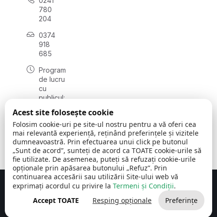
0241
780
204
0374
918
685
Program
de lucru
cu
publicul:
luni - joi
Acest site folosește cookie
08:00 -
Folosim cookie-uri pe site-ul nostru pentru a vă oferi cea
16:30
mai relevantă experiență, reținând preferințele și vizitele
, vineri:
dumneavoastră. Prin efectuarea unui click pe butonul
08:00 -
„Sunt de acord”, sunteți de acord ca TOATE cookie-urile să
14:00
fie utilizate. De asemenea, puteți să refuzați cookie-urile
opționale prin apăsarea butonului „Refuz”. Prin
continuarea accesării sau utilizării Site-ului web vă
exprimați acordul cu privire la
Termeni și Condiții
.
Concept realizat de
Big Media Relații Publice SRL
Accept TOATE
Resping opționale
Preferințe
Comuna Cerchezu
© 2026
Toate drepturile rezervate