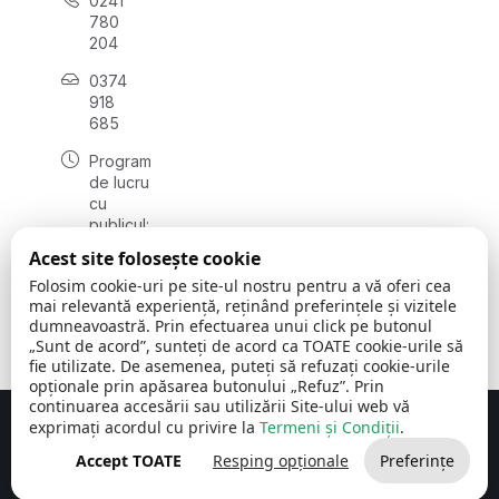
0241
780
204
0374
918
685
Program
de lucru
cu
publicul:
luni - joi
Acest site folosește cookie
08:00 -
Folosim cookie-uri pe site-ul nostru pentru a vă oferi cea
16:30
mai relevantă experiență, reținând preferințele și vizitele
, vineri:
dumneavoastră. Prin efectuarea unui click pe butonul
08:00 -
„Sunt de acord”, sunteți de acord ca TOATE cookie-urile să
14:00
fie utilizate. De asemenea, puteți să refuzați cookie-urile
opționale prin apăsarea butonului „Refuz”. Prin
continuarea accesării sau utilizării Site-ului web vă
exprimați acordul cu privire la
Termeni și Condiții
.
Concept realizat de
Big Media Relații Publice SRL
Accept TOATE
Resping opționale
Preferințe
Comuna Cerchezu
© 2026
Toate drepturile rezervate