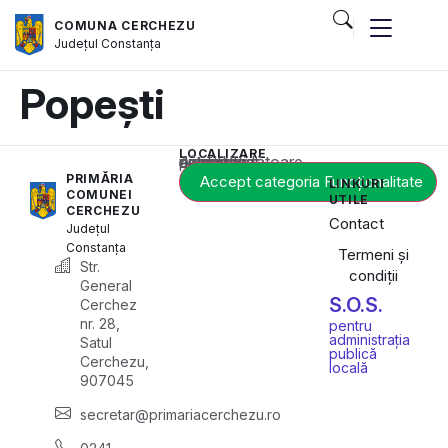
COMUNA CERCHEZU
Județul
Constanța
Popești
LOCALIZARE
Acest conținut este blocat până când acceptați categoria corespunzătoare de cookie-uri.
PRIMĂRIA
Accept categoria Funcționalitate
LINKURI
COMUNEI
UTILE
CERCHEZU
Contact
Județul
Constanța
Termeni și
Str.
condiții
General
S.O.S.
Cerchez
nr. 28,
pentru
administrația
Satul
publică
Cerchezu,
locală
907045
secretar@primariacerchezu.ro