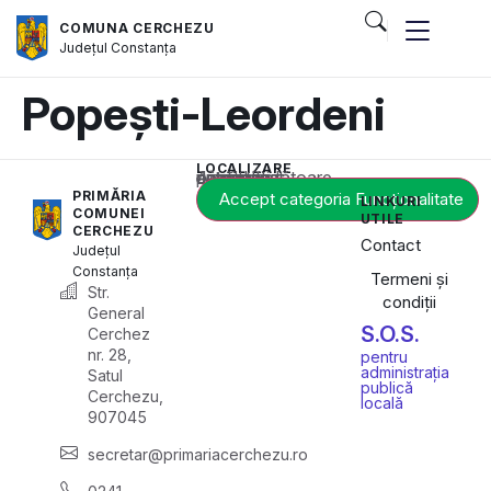
COMUNA CERCHEZU
Județul
Constanța
Popești-Leordeni
LOCALIZARE
Acest conținut este blocat până când acceptați categoria corespunzătoare de cookie-uri.
PRIMĂRIA
Accept categoria Funcționalitate
LINKURI
COMUNEI
UTILE
CERCHEZU
Contact
Județul
Constanța
Termeni și
Str.
condiții
General
S.O.S.
Cerchez
nr. 28,
pentru
administrația
Satul
publică
Cerchezu,
locală
907045
secretar@primariacerchezu.ro