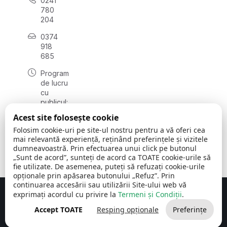
0241
780
204
0374
918
685
Program
de lucru
cu
publicul:
luni - joi
Acest site folosește cookie
08:00 -
Folosim cookie-uri pe site-ul nostru pentru a vă oferi cea
16:30
mai relevantă experiență, reținând preferințele și vizitele
, vineri:
dumneavoastră. Prin efectuarea unui click pe butonul
08:00 -
„Sunt de acord”, sunteți de acord ca TOATE cookie-urile să
14:00
fie utilizate. De asemenea, puteți să refuzați cookie-urile
opționale prin apăsarea butonului „Refuz”. Prin
continuarea accesării sau utilizării Site-ului web vă
exprimați acordul cu privire la
Termeni și Condiții
.
Concept realizat de
Big Media Relații Publice SRL
Accept TOATE
Resping opționale
Preferințe
Comuna Cerchezu
© 2026
Toate drepturile rezervate