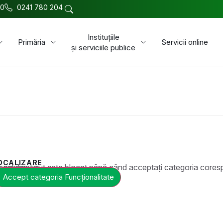
00
0241 780 204
Instituțiile
Primăria
Servicii online
și serviciile publice
OCALIZARE
t este blocat până când acceptați categoria corespunzătoare de cookie-uri.
Accept categoria Funcționalitate