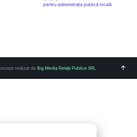
pentru administrația publică locală
oncept realizat de
Big Media Relații Publice SRL