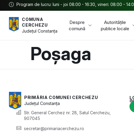
Program de lucru: luni - joi 08:00 - 16:30, vineri: 08:00 - 14:
COMUNA
Despre
Autoritățile
CERCHEZU
comună
publice locale
Județul
Constanța
Poșaga
PRIMĂRIA COMUNEI CERCHEZU
L
Acest conținu
Județul
Constanța
Str. General Cerchez nr. 28, Satul Cerchezu,
907045
secretar@primariacerchezu.ro