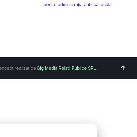
pentru administrația publică locală
oncept realizat de
Big Media Relații Publice SRL