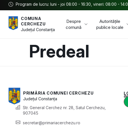
Program de lucru: luni - joi 08:00 - 16:30, vineri: 08:00 - 14:
COMUNA
Despre
Autoritățile
CERCHEZU
comună
publice locale
Județul
Constanța
Predeal
PRIMĂRIA COMUNEI CERCHEZU
L
Acest conținu
Județul
Constanța
Str. General Cerchez nr. 28, Satul Cerchezu,
907045
secretar@primariacerchezu.ro