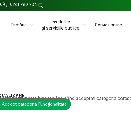
00
0241 780 204
Instituțiile
Primăria
Servicii online
și serviciile publice
OCALIZARE
t este blocat până când acceptați categoria corespunzătoare de cookie-uri.
Accept categoria Funcționalitate