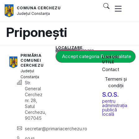
COMUNA CERCHEZU
Județul
Constanța
Priponești
LOCALIZARE
Acest conținut este blocat până când acceptați categoria corespunzătoare de cookie-uri.
PRIMĂRIA
Accept categoria Funcționalitate
LINKURI
COMUNEI
UTILE
CERCHEZU
Contact
Județul
Constanța
Termeni și
Str.
condiții
General
S.O.S.
Cerchez
nr. 28,
pentru
administrația
Satul
publică
Cerchezu,
locală
907045
secretar@primariacerchezu.ro