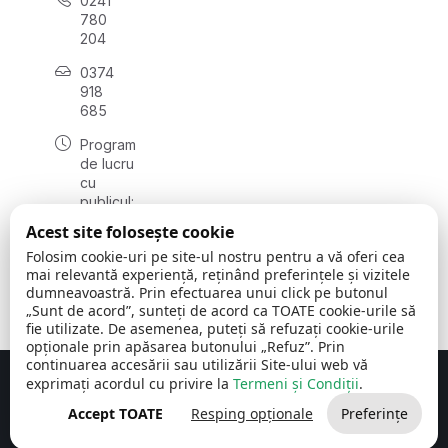
0241
780
204
0374
918
685
Program
de lucru
cu
publicul:
luni - joi
Acest site folosește cookie
08:00 -
Folosim cookie-uri pe site-ul nostru pentru a vă oferi cea
16:30
mai relevantă experiență, reținând preferințele și vizitele
, vineri:
dumneavoastră. Prin efectuarea unui click pe butonul
08:00 -
„Sunt de acord”, sunteți de acord ca TOATE cookie-urile să
14:00
fie utilizate. De asemenea, puteți să refuzați cookie-urile
opționale prin apăsarea butonului „Refuz”. Prin
continuarea accesării sau utilizării Site-ului web vă
exprimați acordul cu privire la
Termeni și Condiții
.
Concept realizat de
Big Media Relații Publice SRL
Accept TOATE
Resping opționale
Preferințe
Comuna Cerchezu
© 2026
Toate drepturile rezervate