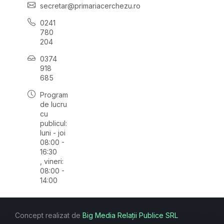
secretar@primariacerchezu.ro
0241
780
204
0374
918
685
Program
de lucru
cu
publicul:
luni - joi
08:00 -
16:30
, vineri:
08:00 -
14:00
Concept realizat de
Big Media Relații Publice SRL