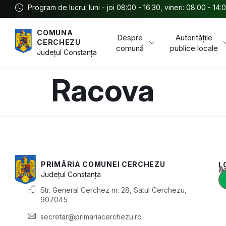
Program de lucru: luni - joi 08:00 - 16:30, vineri: 08:00 - 14:
COMUNA
Despre
Autoritățile
CERCHEZU
comună
publice locale
Județul
Constanța
Racova
PRIMĂRIA COMUNEI CERCHEZU
L
Acest conținu
Județul
Constanța
Str. General Cerchez nr. 28, Satul Cerchezu,
907045
secretar@primariacerchezu.ro