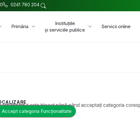
00
0241 780 204
Instituțiile
Primăria
Servicii online
și serviciile publice
OCALIZARE
t este blocat până când acceptați categoria corespunzătoare de cookie-uri.
Accept categoria Funcționalitate