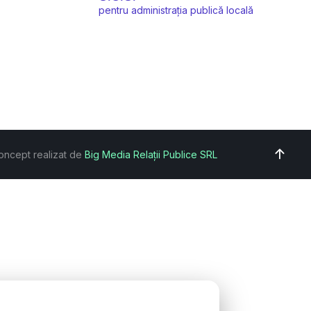
pentru administrația publică locală
oncept realizat de
Big Media Relații Publice SRL