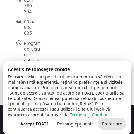
0241
780
204
0374
918
685
Program
de lucru
cu
publicul:
luni - joi
Acest site folosește cookie
08:00 -
Folosim cookie-uri pe site-ul nostru pentru a vă oferi cea
16:30
mai relevantă experiență, reținând preferințele și vizitele
, vineri:
dumneavoastră. Prin efectuarea unui click pe butonul
08:00 -
„Sunt de acord”, sunteți de acord ca TOATE cookie-urile să
14:00
fie utilizate. De asemenea, puteți să refuzați cookie-urile
opționale prin apăsarea butonului „Refuz”. Prin
continuarea accesării sau utilizării Site-ului web vă
exprimați acordul cu privire la
Termeni și Condiții
.
Concept realizat de
Big Media Relații Publice SRL
Accept TOATE
Resping opționale
Preferințe
Comuna Cerchezu
© 2026
Toate drepturile rezervate