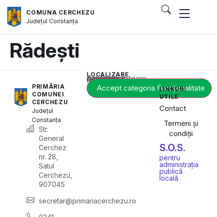
COMUNA CERCHEZU
Județul
Constanța
Rădești
LOCALIZARE
Acest conținut este blocat până când acceptați categoria corespunzătoare de cookie-uri.
PRIMĂRIA
Accept categoria Funcționalitate
LINKURI
COMUNEI
UTILE
CERCHEZU
Contact
Județul
Constanța
Termeni și
Str.
condiții
General
S.O.S.
Cerchez
nr. 28,
pentru
administrația
Satul
publică
Cerchezu,
locală
907045
secretar@primariacerchezu.ro