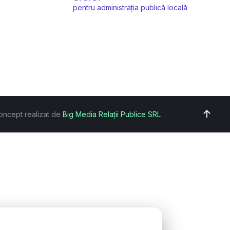
pentru administrația publică locală
oncept realizat de
Big Media Relații Publice SRL