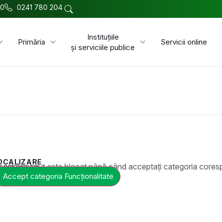
00
0241 780 204
Instituțiile
Primăria
Servicii online
și serviciile publice
OCALIZARE
t este blocat până când acceptați categoria corespunzătoare de cookie-uri.
Accept categoria Funcționalitate