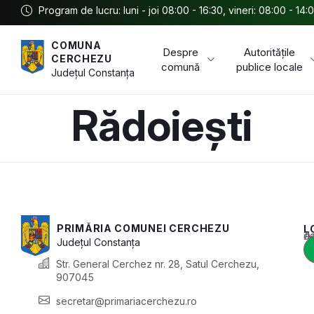
Program de lucru: luni - joi 08:00 - 16:30, vineri: 08:00 - 14:
COMUNA
Despre
Autoritățile
CERCHEZU
comună
publice locale
Județul
Constanța
Rădoiești
PRIMĂRIA COMUNEI CERCHEZU
L
Acest conținu
Județul
Constanța
Str. General Cerchez nr. 28, Satul Cerchezu,
907045
secretar@primariacerchezu.ro