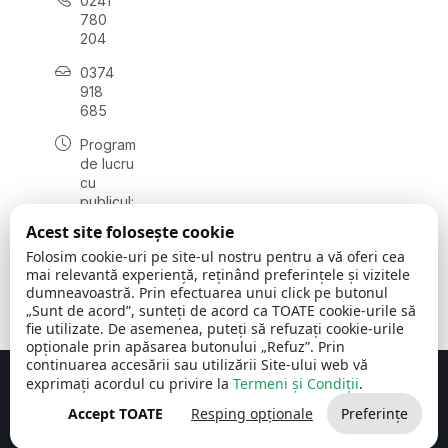
0241
780
204
0374
918
685
Program
de lucru
cu
publicul:
luni - joi
Acest site folosește cookie
08:00 -
Folosim cookie-uri pe site-ul nostru pentru a vă oferi cea
16:30
mai relevantă experiență, reținând preferințele și vizitele
, vineri:
dumneavoastră. Prin efectuarea unui click pe butonul
08:00 -
„Sunt de acord”, sunteți de acord ca TOATE cookie-urile să
14:00
fie utilizate. De asemenea, puteți să refuzați cookie-urile
opționale prin apăsarea butonului „Refuz”. Prin
continuarea accesării sau utilizării Site-ului web vă
exprimați acordul cu privire la
Termeni și Condiții
.
Concept realizat de
Big Media Relații Publice SRL
Accept TOATE
Resping opționale
Preferințe
Comuna Cerchezu
© 2026
Toate drepturile rezervate