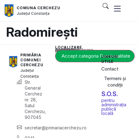
COMUNA CERCHEZU
Județul
Constanța
Radomirești
LOCALIZARE
Acest conținut este blocat până când acceptați categoria corespunzătoare de cookie-uri.
PRIMĂRIA
Accept categoria Funcționalitate
LINKURI
COMUNEI
UTILE
CERCHEZU
Contact
Județul
Constanța
Termeni și
Str.
condiții
General
S.O.S.
Cerchez
nr. 28,
pentru
administrația
Satul
publică
Cerchezu,
locală
907045
secretar@primariacerchezu.ro