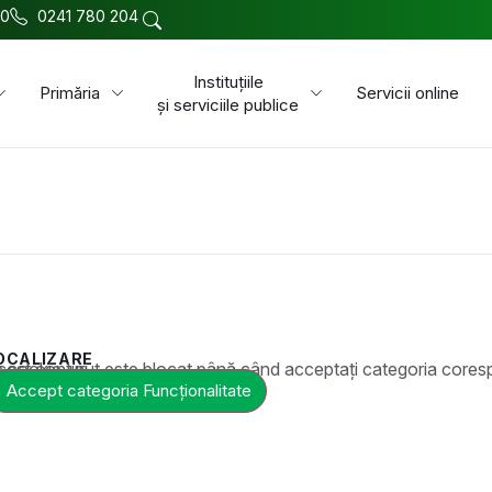
00
0241 780 204
Instituțiile
Primăria
Servicii online
și serviciile publice
OCALIZARE
t este blocat până când acceptați categoria corespunzătoare de cookie-uri.
Accept categoria Funcționalitate