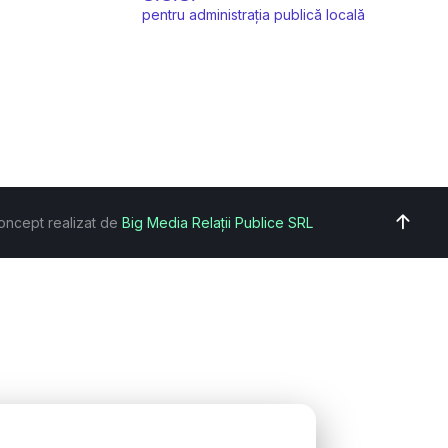
pentru administrația publică locală
oncept realizat de
Big Media Relații Publice SRL