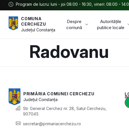
Program de lucru: luni - joi 08:00 - 16:30, vineri: 08:00 - 14:
COMUNA
Despre
Autoritățile
CERCHEZU
comună
publice locale
Județul
Constanța
Radovanu
PRIMĂRIA COMUNEI CERCHEZU
L
Acest conținu
Județul
Constanța
Str. General Cerchez nr. 28, Satul Cerchezu,
907045
secretar@primariacerchezu.ro