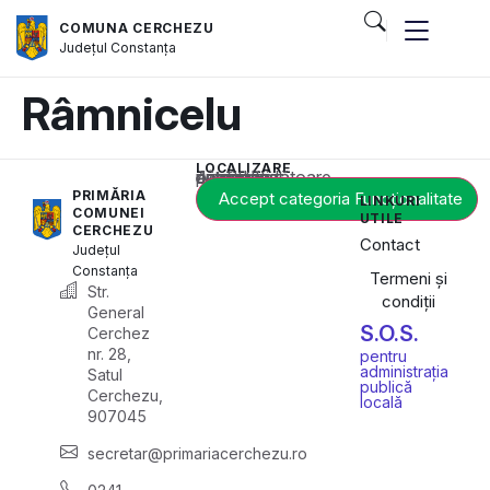
COMUNA CERCHEZU
Județul
Constanța
Râmnicelu
LOCALIZARE
Acest conținut este blocat până când acceptați categoria corespunzătoare de cookie-uri.
PRIMĂRIA
Accept categoria Funcționalitate
LINKURI
COMUNEI
UTILE
CERCHEZU
Contact
Județul
Constanța
Termeni și
Str.
condiții
General
S.O.S.
Cerchez
nr. 28,
pentru
administrația
Satul
publică
Cerchezu,
locală
907045
secretar@primariacerchezu.ro