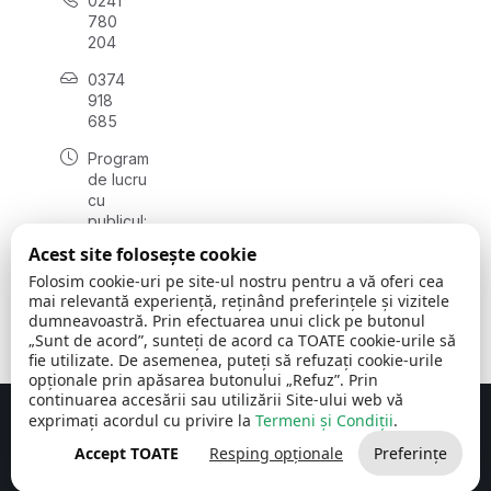
0241
780
204
0374
918
685
Program
de lucru
cu
publicul:
luni - joi
Acest site folosește cookie
08:00 -
Folosim cookie-uri pe site-ul nostru pentru a vă oferi cea
16:30
mai relevantă experiență, reținând preferințele și vizitele
, vineri:
dumneavoastră. Prin efectuarea unui click pe butonul
08:00 -
„Sunt de acord”, sunteți de acord ca TOATE cookie-urile să
14:00
fie utilizate. De asemenea, puteți să refuzați cookie-urile
opționale prin apăsarea butonului „Refuz”. Prin
continuarea accesării sau utilizării Site-ului web vă
exprimați acordul cu privire la
Termeni și Condiții
.
Concept realizat de
Big Media Relații Publice SRL
Accept TOATE
Resping opționale
Preferințe
Comuna Cerchezu
© 2026
Toate drepturile rezervate