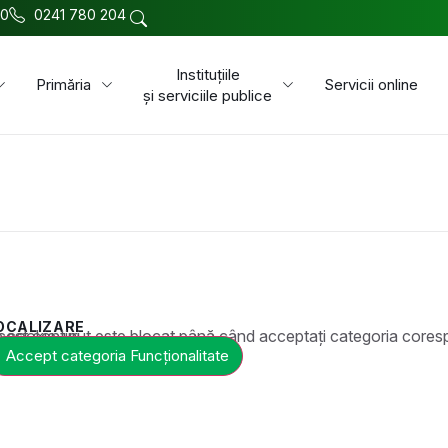
00
0241 780 204
Instituțiile
Primăria
Servicii online
și serviciile publice
OCALIZARE
t este blocat până când acceptați categoria corespunzătoare de cookie-uri.
Accept categoria Funcționalitate