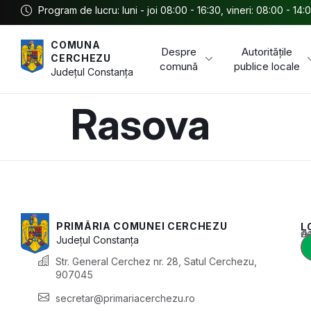
Program de lucru: luni - joi 08:00 - 16:30, vineri: 08:00 - 14:
COMUNA
Despre
Autoritățile
CERCHEZU
comună
publice locale
Județul
Constanța
Rasova
PRIMĂRIA COMUNEI CERCHEZU
L
Acest conținu
Județul
Constanța
Str. General Cerchez nr. 28, Satul Cerchezu,
907045
secretar@primariacerchezu.ro