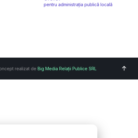
pentru administrația publică locală
oncept realizat de
Big Media Relații Publice SRL