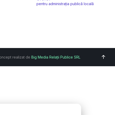
pentru administrația publică locală
oncept realizat de
Big Media Relații Publice SRL