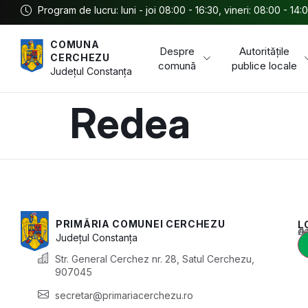
Program de lucru: luni - joi 08:00 - 16:30, vineri: 08:00 - 14:
COMUNA
Despre
Autoritățile
CERCHEZU
comună
publice locale
Județul
Constanța
Redea
PRIMĂRIA COMUNEI CERCHEZU
L
Acest conținu
Județul
Constanța
Str. General Cerchez nr. 28, Satul Cerchezu,
907045
secretar@primariacerchezu.ro