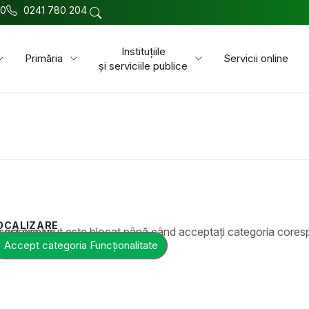
00
0241 780 204
Instituțiile
Primăria
Servicii online
și serviciile publice
OCALIZARE
t este blocat până când acceptați categoria corespunzătoare de cookie-uri.
Accept categoria Funcționalitate