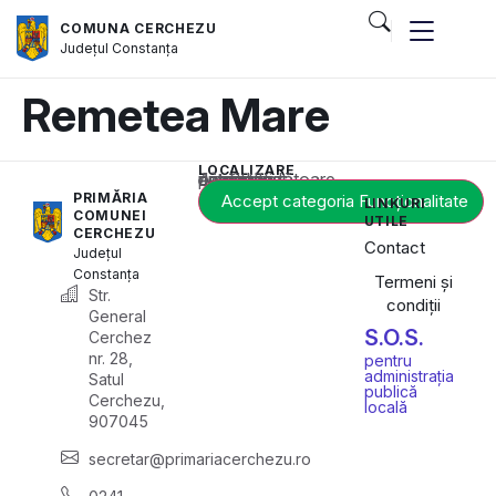
COMUNA CERCHEZU
Județul
Constanța
Remetea Mare
LOCALIZARE
Acest conținut este blocat până când acceptați categoria corespunzătoare de cookie-uri.
PRIMĂRIA
Accept categoria Funcționalitate
LINKURI
COMUNEI
UTILE
CERCHEZU
Contact
Județul
Constanța
Termeni și
Str.
condiții
General
S.O.S.
Cerchez
nr. 28,
pentru
administrația
Satul
publică
Cerchezu,
locală
907045
secretar@primariacerchezu.ro