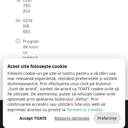
0241
780
204
0374
918
685
Program
de lucru
cu
publicul:
luni - joi
Acest site folosește cookie
08:00 -
Folosim cookie-uri pe site-ul nostru pentru a vă oferi cea
16:30
mai relevantă experiență, reținând preferințele și vizitele
, vineri:
dumneavoastră. Prin efectuarea unui click pe butonul
08:00 -
„Sunt de acord”, sunteți de acord ca TOATE cookie-urile să
14:00
fie utilizate. De asemenea, puteți să refuzați cookie-urile
opționale prin apăsarea butonului „Refuz”. Prin
continuarea accesării sau utilizării Site-ului web vă
exprimați acordul cu privire la
Termeni și Condiții
.
Concept realizat de
Big Media Relații Publice SRL
Accept TOATE
Resping opționale
Preferințe
Comuna Cerchezu
© 2026
Toate drepturile rezervate